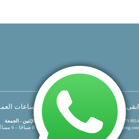
ابقى على تواصل
ساعات العمل ( + 2
الإثنين - الجمعة
8814 479 50 971+
8 صباحًا – 6 مساءً
info@anayatawellbeing.com