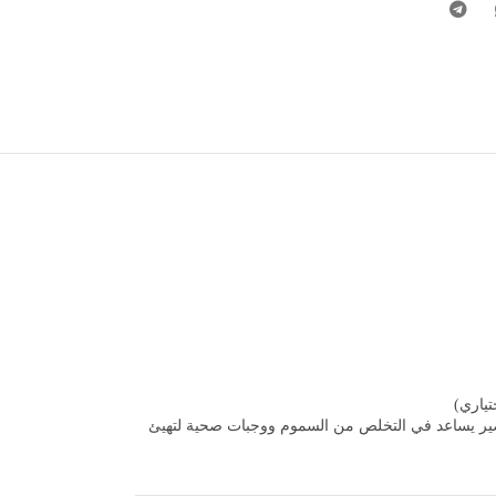
اري)​
عصير يساعد في التخلص من السموم​ ووجبات صحية لتهيئ