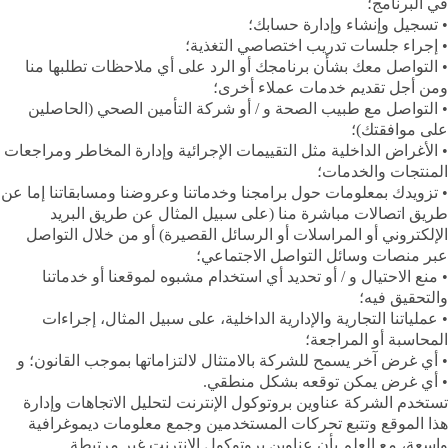
في البرنامج؛
• تسجيل وإنشاء وإدارة حسابك؛
• إجراء جلسات تدريب اختصاصي التغذية؛
• التواصل معك بشأن برنامجك أو الرد على أي ملاحظات تطلبها منا
ومن أجل تقديم خدمات عملاء أخرى؛
• التواصل مع طبيب الصحة و / أو شركة التأمين الصحي (الحاصلين
على موافقتك)؛
• الأغراض الداخلية مثل التقييمات الإجرائية وإدارة المخاطر ومراجعات
المنتجات والخدمات؛
• تزويدك بمعلومات حول برامجنا وخدماتنا وعروضنا ومسابقاتنا إما عن
طريق اتصالات مباشرة منا (على سبيل المثال عن طريق البريد
الإلكتروني أو المراسلات أو الرسائل القصيرة) أو من خلال التواصل
عبر منصات وسائل التواصل الاجتماعي؛
• منع الاحتيال و / أو تحديد أي استخدام مشبوه لموقعنا أو خدماتنا
والتحقيق فيه؛
• عملياتنا التجارية والإدارية الداخلية، على سبيل المثال، إجراءات
المحاسبة أو المراجعة؛
• أي غرض آخر يسمح للشركة بالامتثال لالتزاماتها بموجب القانون؛ و
• أي غرض يمكن توقعه بشكل منطقي.
تستخدم الشركة عناوين بروتوكول الإنترنت لتحليل الاتجاهات وإدارة
هذا الموقع وتتبع تحركات المستخدمين وجمع معلومات ديموغرافية
واسعة، مع العلم بأن عناوين بروتوكول الإنترنت غير مرتبطة