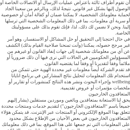
أن تقوم أطراف ثالثة باعتراض عمليات الإرسال أو الاتصالات الخاصة أو
الوصول إليها بشكل غير قانوني. نتيجةً لذلك، وبالرغم من سعينا الجاد
لحماية معلوماتك الشخصية، لا يمكننا ضمان أو كفالة أمان أو خصوصية
أو سرية أي معلومات، بما في ذلك المعلومات الشخصية التي ترسلها
إلينا. ونحن لا نضمن لك ذلك، لذا، فإنك تقوم بذلك على مسؤوليتك
الخاصة.
في حال احتجنا إلى التحقيق أو حل المشاكل أو الاستفسار، وهو أمر
غير مرجح حصوله، يمكننا (وأنت تمنحنا صلاحية القيام بذلك) الكشف
عن أي من معلوماتك شخصية إلى جهات إنفاذ القانون أو غيرهم من
المسؤولين الحكوميين في الحالات التي نرى فيها أن ذلك ضرورياً أو
ملائماً وفقاً لتقديرنا أو وفقاً لما يقتضيه القانون.
قد تقدم الشركة أيضاً معلومات غير محددة الهوية حتى تتمكن من
استخدام تلك المعلومات لتحليل نتائج المشاركين في برنامج اناياتا
wellbeing وإجراء البحوث ونشر هذه النتائج كمنشورات أو تقارير أو
ملخصات مؤتمرات أو عروض تقديمية.
المتعاقدون الخارجيون
يحق لنا الاستعانة بمتعاقدين وبائعين وموردين مستقلين (يشار إليهم
جميعاً باسم “المتعاقدون الخارجيون”) لتقديم خدمات ومنتجات محددة
تتعلق بهذا الموقع الإلكتروني أو المنتجات عبر الإنترنت. قد يتمكن هؤلاء
المتعاقدون الخارجيون في بعض الأحيان من الإطلاع بشكل محدود
على المعلومات التي تم جمعها على هذا الموقع، بما في ذلك معلوماتك