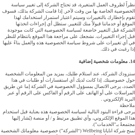
نظراً لظروف العمل المتغيرة، قد تحتاج الشركة إلى تغيير سياسة
الخصوصية الخاصة بها من وقت لآخر. إذا قامت الشركة بذلك، فسوف
تقوم بإخطارك بالتغييرات وسيتم اعتبار استمرار استخدامك لهذا
الموقع أو خدماتنا قبولاً منك للتغيير. ستظل أي إجراءات اتخذتها
الشركة قبل التغيير خاضعة لسياسة الخصوصية التي كانت موجودة
قبل إجراء التغييرات. نشجعك على مراجعة هذا الموقع بانتظام للنظر
في أي تغييرات على شروط سياسة الخصوصية هذه والعمل بناءً عليها
إذا رغبت في ذلك.
14. معلومات شخصية إضافية
ستزودك الشركة، عند استلام طلبك، بمزيد من المعلومات الشخصية
حول خصوصيتك. إذا كانت لديك أي استفسارات أو طلبات في هذا
الصدد، يرجى الاتصال بمسؤول الخصوصية في الشركة إما عن طريق
المراسلات على أو الهاتف على الرقم أو الفاكس على الرقم أو عبر
البريد الإلكتروني .
ملاحظة
يرجى قراءة البنود التالية لسياسة الخصوصية هذه بعناية قبل استخدام
هذا الموقع الإلكتروني، وأي تطبيق مرتبط و / أو منصة (يُشار إليها
مجتمعةً بـ”الخدمات”).
تمنح شركة اناياتا Wellbeing (“الشركة”) خصوصية معلوماتك الشخصية