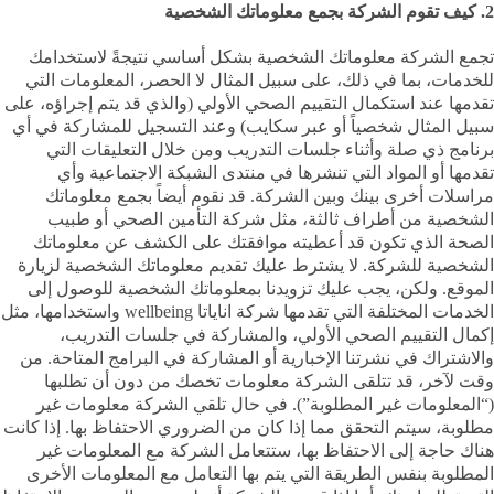
2. كيف تقوم الشركة بجمع معلوماتك الشخصية
تجمع الشركة معلوماتك الشخصية بشكل أساسي نتيجةً لاستخدامك
للخدمات، بما في ذلك، على سبيل المثال لا الحصر، المعلومات التي
تقدمها عند استكمال التقييم الصحي الأولي (والذي قد يتم إجراؤه، على
سبيل المثال شخصياً أو عبر سكايب) وعند التسجيل للمشاركة في أي
برنامج ذي صلة وأثناء جلسات التدريب ومن خلال التعليقات التي
تقدمها أو المواد التي تنشرها في منتدى الشبكة الاجتماعية وأي
مراسلات أخرى بينك وبين الشركة. قد نقوم أيضاً بجمع معلوماتك
الشخصية من أطراف ثالثة، مثل شركة التأمين الصحي أو طبيب
الصحة الذي تكون قد أعطيته موافقتك على الكشف عن معلوماتك
الشخصية للشركة. لا يشترط عليك تقديم معلوماتك الشخصية لزيارة
الموقع. ولكن، يجب عليك تزويدنا بمعلوماتك الشخصية للوصول إلى
الخدمات المختلفة التي تقدمها شركة اناياتا wellbeing واستخدامها، مثل
إكمال التقييم الصحي الأولي، والمشاركة في جلسات التدريب،
والاشتراك في نشرتنا الإخبارية أو المشاركة في البرامج المتاحة. من
وقت لآخر، قد تتلقى الشركة معلومات تخصك من دون أن تطلبها
(“المعلومات غير المطلوبة”). في حال تلقي الشركة معلومات غير
مطلوبة، سيتم التحقق مما إذا كان من الضروري الاحتفاظ بها. إذا كانت
هناك حاجة إلى الاحتفاظ بها، ستتعامل الشركة مع المعلومات غير
المطلوبة بنفس الطريقة التي يتم بها التعامل مع المعلومات الأخرى