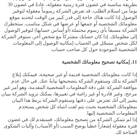
بطريقة مناسبة في غضون فترة زمنية معقولة، عادةً في غضون 30
يوماً من استلام الطلب. قد تفرض الشركة رسوماً معقولة لتوفير
الوصول إذا كانت هناك حاجة إلى قدر كبير من الوقت لتحديد موقع
معلوماتك الشخصية أو جمعها أو عرضها في شكل مناسب. ستخطرك
الشركة مسبقاً بأي رسوم محتملة (أو أساس حسابها) لتوفير الوصول
إلى معلوماتك. إذا كان حسابك مشتركاً مع شخص آخر، ستوفر الشركة
لكل شخص مسجّل في الحساب إمكانية الوصول إلى المعلومات
الشخصية الموجودة حول كل صاحب حساب.
11. إمكانية تصحيح معلوماتك الشخصية
إذا كانت معلوماتك الشخصية قديمة أو غير صحيحة، فيمكنك إبلاغ
الشركة بذلك وستقوم الشركة بتصحيحها نيابةً عنك. في حال عدم
موافقة الشركة على دقة المعلومات الشخصية المقدمة، وهو أمر غير
مرجح، وغير قادرة أو غير راغبة في تغييرها، يمكنك تزويد الشركة ببيان
يشير إلى أنك تعترض على دقتها وستقوم الشركة بربط هذا البيان
بمعلوماتك الشخصية بحيث يتم لفت انتباه كل شخص يستخدم
المعلومات الشخصية إليها.
إذا لم تتمكن الشركة من تصحيح معلوماتك، فسنقدم لك في غضون
فترة معقولة إشعاراً خطياً يوضح السبب (أو الأسباب) وآليات الشكوى
المتاحة لك.