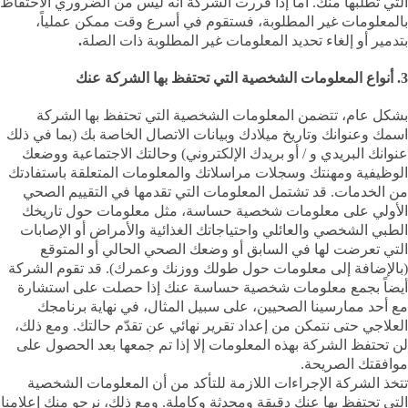
التي تطلبها منك. أما إذا قررت الشركة أنه ليس من الضروري الاحتفاظ
بالمعلومات غير المطلوبة، فستقوم في أسرع وقت ممكن عملياً،
بتدمير أو إلغاء تحديد المعلومات غير المطلوبة ذات الصلة
.
3. أنواع المعلومات الشخصية التي تحتفظ بها الشركة عنك
بشكل عام، تتضمن المعلومات الشخصية التي تحتفظ بها الشركة
اسمك وعنوانك وتاريخ ميلادك وبيانات الاتصال الخاصة بك (بما في ذلك
عنوانك البريدي و / أو بريدك الإلكتروني) وحالتك الاجتماعية ووضعك
الوظيفية ومهنتك وسجلات مراسلاتك والمعلومات المتعلقة باستفادتك
من الخدمات. قد تشتمل المعلومات التي تقدمها في التقييم الصحي
الأولي على معلومات شخصية حساسة، مثل معلومات حول تاريخك
الطبي الشخصي والعائلي واحتياجاتك الغذائية والأمراض أو الإصابات
التي تعرضت لها في السابق أو وضعك الصحي الحالي أو المتوقع
(بالإضافة إلى معلومات حول طولك ووزنك وعمرك). قد تقوم الشركة
أيضاً بجمع معلومات شخصية حساسة عنك إذا حصلت على استشارة
مع أحد ممارسينا الصحيين، على سبيل المثال، في نهاية برنامجك
العلاجي حتى نتمكن من إعداد تقرير نهائي عن تقدّم حالتك. ومع ذلك،
لن تحتفظ الشركة بهذه المعلومات إلا إذا تم جمعها بعد الحصول على
موافقتك الصريحة.
تتخذ الشركة الإجراءات اللازمة للتأكد من أن المعلومات الشخصية
التي تحتفظ بها عنك دقيقة ومحدثة وكاملة. ومع ذلك، نرجو منك إعلامنا