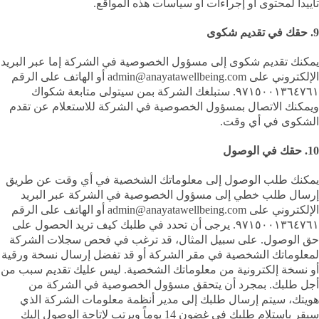
تأييداً لمحتوى أو إجراءات أو سياسات هذه المواقع.
9. حقك في تقديم شكوى
يمكنك تقديم شكوى إلى مسؤول الخصوصية في الشركة إما عبر البريد
الإلكتروني على admin@anayatawellbeing.com أو الهاتف على الرقم
٩٧١٥٠٠١٣٦٤٧٦١. ستبلغك الشركة بمن سيتولى متابعة شكواك
ويمكنك الاتصال بمسؤول الخصوصية في الشركة للاستعلام عن تقدم
الشكوى في أي وقت.
10. حقك في الوصول
يمكنك طلب الوصول إلى معلوماتك الشخصية في أي وقت عن طريق
إرسال طلب خطي إلى مسؤول الخصوصية في الشركة عبر البريد
الإلكتروني على admin@anayatawellbeing.com أو الهاتف على الرقم
٩٧١٥٠٠١٣٦٤٧٦١. يرجى أن تحدد في طلبك كيف تريد الحصول على
حق الوصول. على سبيل المثال، قد ترغب في فحص سجلات الشركة
لمعلوماتك الشخصية في مقر الشركة أو قد تفضل إرسال نسخة ورقية
أو نسخة إلكترونية من معلوماتك الشخصية. ليس عليك تقديم سبب من
أجل طلبك. بمجرد أن يتحقق مسؤول الخصوصية في الشركة من
هويتك، سيتم إرسال طلبك إلى مدير أنظمة معلومات الشركة الذي
سيقر باستلام طلبك في غضون 14 يوماً ويرتب لإتاحة الوصول إليك