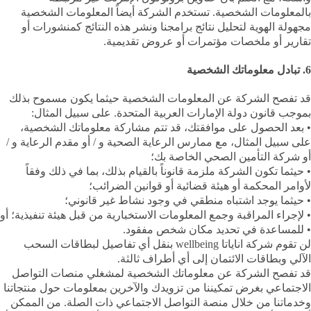
بالمعلومات الشخصية. تستخدم الشركة أيضاً المعلومات الشخصية
مجهولة الهوية لتحليل نتائج برامجنا ونشر هذه النتائج كمنشورات أو
تقارير أو ملخصات مؤتمرات أو عروض تقديمية.
6. تبادل معلوماتك الشخصية
قد تفصح الشركة عن المعلومات الشخصية حيثما يكون مسموح بذلك
بموجب قانون دولة الإمارات العربية المتحدة. على سبيل المثال:
• بعد الحصول على موافقتك، قد تتم مشاركة معلوماتك الشخصية،
على سبيل المثال، مع ممارس الرعاية الصحية و / أو مقدم الرعاية و /
أو شركة التأمين الصحي الخاصة بك؛
• حيثما تكون الشركة ملزمة قانوناً بالقيام بذلك، بما في ذلك وفقاً
لأوامر المحكمة أو هيئة قضائية أو قوانين الضرائب؛
• حيثما يوجد اشتباه منطقي في وجود نشاط غير قانوني؛
• لإجراء المراقبة وجمع المعلومات الاستخبارية من قبل هيئة تنفيذية؛ أو
• للمساعدة في تحديد مكان شخص مفقود.
لن تقوم شركة اناياتا wellbeing بنقل أي تفاصيل لبطاقات السحب
الآلي وبطاقات الائتمان إلى أي أطراف ثالثة.
قد تفصح الشركة عن معلوماتك الشخصية لمشغلي منصات التواصل
الاجتماعي بغرض تمكيننا من تزويدك والآخرين بمعلومات حول منتجاتنا
وخدماتنا من خلال منصة التواصل الاجتماعي ذات الصلة. من الممكن