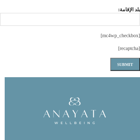
بلد الإقامة:
[mc4wp_checkbox]
[recaptcha]